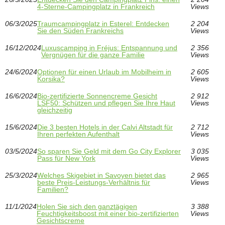
4-Sterne-Campingplatz in Frankreich
Views
06/3/2025
Traumcampingplatz in Esterel: Entdecken
2 204
Sie den Süden Frankreichs
Views
16/12/2024
Luxuscamping in Fréjus: Entspannung und
2 356
Vergnügen für die ganze Familie
Views
24/6/2024
Optionen für einen Urlaub im Mobilheim in
2 605
Korsika?
Views
16/6/2024
Bio-zertifizierte Sonnencreme Gesicht
2 912
LSF50: Schützen und pflegen Sie Ihre Haut
Views
gleichzeitig
15/6/2024
Die 3 besten Hotels in der Calvi Altstadt für
2 712
Ihren perfekten Aufenthalt
Views
03/5/2024
So sparen Sie Geld mit dem Go City Explorer
3 035
Pass für New York
Views
25/3/2024
Welches Skigebiet in Savoyen bietet das
2 965
beste Preis-Leistungs-Verhältnis für
Views
Familien?
11/1/2024
Holen Sie sich den ganztägigen
3 388
Feuchtigkeitsboost mit einer bio-zertifizierten
Views
Gesichtscreme