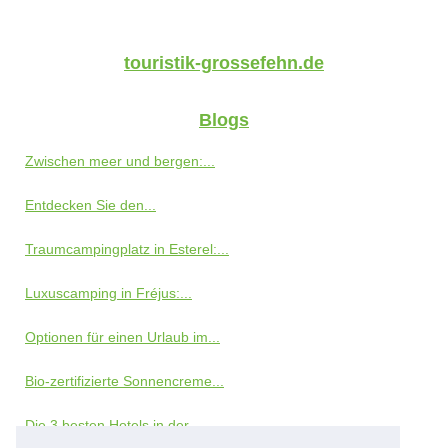
touristik-grossefehn.de
Blogs
Zwischen meer und bergen:...
Entdecken Sie den...
Traumcampingplatz in Esterel:...
Luxuscamping in Fréjus:...
Optionen für einen Urlaub im...
Bio-zertifizierte Sonnencreme...
Die 3 besten Hotels in der...