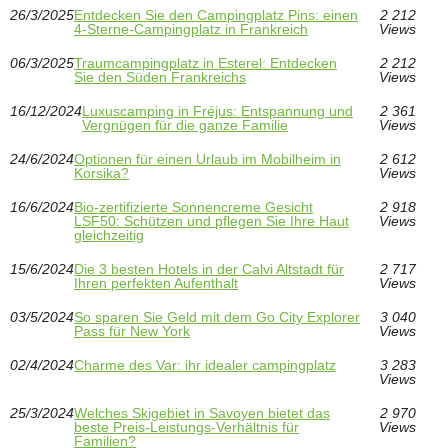
26/3/2025
Entdecken Sie den Campingplatz Pins: einen
2 212
4-Sterne-Campingplatz in Frankreich
Views
06/3/2025
Traumcampingplatz in Esterel: Entdecken
2 212
Sie den Süden Frankreichs
Views
16/12/2024
Luxuscamping in Fréjus: Entspannung und
2 361
Vergnügen für die ganze Familie
Views
24/6/2024
Optionen für einen Urlaub im Mobilheim in
2 612
Korsika?
Views
16/6/2024
Bio-zertifizierte Sonnencreme Gesicht
2 918
LSF50: Schützen und pflegen Sie Ihre Haut
Views
gleichzeitig
15/6/2024
Die 3 besten Hotels in der Calvi Altstadt für
2 717
Ihren perfekten Aufenthalt
Views
03/5/2024
So sparen Sie Geld mit dem Go City Explorer
3 040
Pass für New York
Views
02/4/2024
Charme des Var: ihr idealer campingplatz
3 283
Views
25/3/2024
Welches Skigebiet in Savoyen bietet das
2 970
beste Preis-Leistungs-Verhältnis für
Views
Familien?