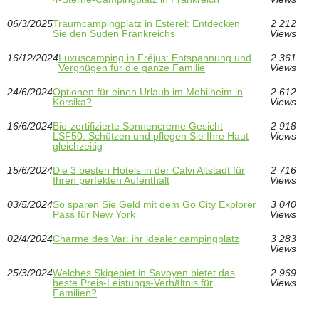
06/3/2025
Traumcampingplatz in Esterel: Entdecken
2 212
Sie den Süden Frankreichs
Views
16/12/2024
Luxuscamping in Fréjus: Entspannung und
2 361
Vergnügen für die ganze Familie
Views
24/6/2024
Optionen für einen Urlaub im Mobilheim in
2 612
Korsika?
Views
16/6/2024
Bio-zertifizierte Sonnencreme Gesicht
2 918
LSF50: Schützen und pflegen Sie Ihre Haut
Views
gleichzeitig
15/6/2024
Die 3 besten Hotels in der Calvi Altstadt für
2 716
Ihren perfekten Aufenthalt
Views
03/5/2024
So sparen Sie Geld mit dem Go City Explorer
3 040
Pass für New York
Views
02/4/2024
Charme des Var: ihr idealer campingplatz
3 283
Views
25/3/2024
Welches Skigebiet in Savoyen bietet das
2 969
beste Preis-Leistungs-Verhältnis für
Views
Familien?